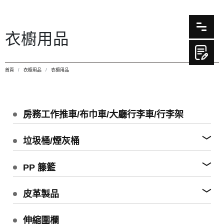
衣櫥用品
首頁
衣櫥用品
衣櫥用品
房務工作推車/布巾車/大廳行李車/行李架
垃圾桶/煙灰桶
PP 籐籃
皮革製品
伸縮圍欄