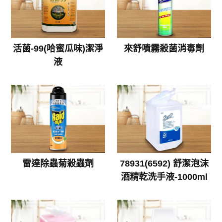
活菌-99(哈蜜瓜味)潔淨
來舒噴霧殺菌消毒劑
液
雷達除蟲菊殺蟲劑
78931(6592) 舒潔泡沫
酒精乾洗手液-1000ml