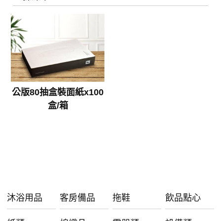
公版80抽盒裝面紙x100
盒/箱
沐浴用品
客房備品
拖鞋
飲品點心