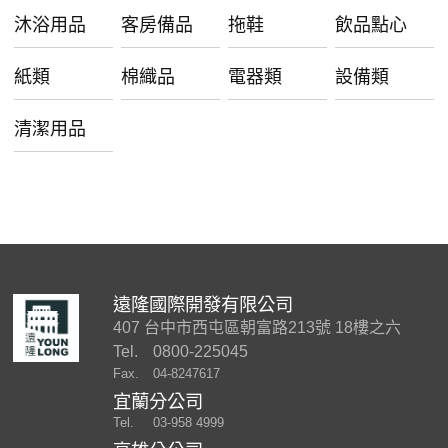
沐浴用品
客房備品
拖鞋
飲品點心
紙類
棉織品
電器類
設備類
清潔用品
遠隆國際開發有限公司
407 台中市西屯區朝富路213號 18樓之六
Tel.
0800-225045
Fax.
04-8247617
宜蘭分公司
Tel.
03-958 4999