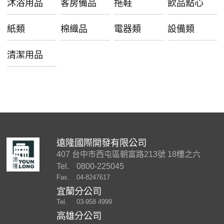
沐浴用品
客房備品
拖鞋
飲品點心
紙類
棉織品
電器類
設備類
清潔用品
遠隆國際開發有限公司
407 台中市西屯區朝富路213號 18樓之六
Tel.
0800-225045
Fax.
04-8247617
宜蘭分公司
Tel.
03-958 4999
高雄分公司