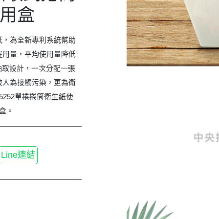
用盒
紙，為全新專利系統幫助
握用量，平均使用量降低
抽取設計，一次分配一張
被人為接觸污染，更為衛
5252單捲捲筒衛生紙使
盒。
Line連結