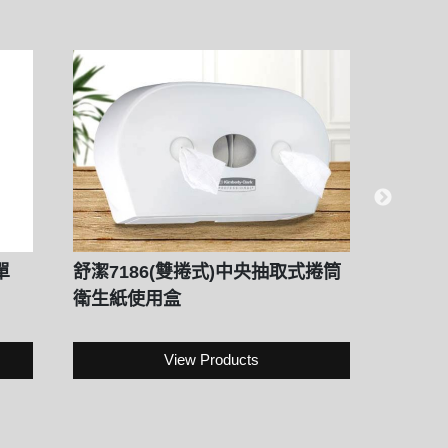
單
舒潔7186(雙捲式)中央抽取式捲筒
257
衛生紙使用盒
250抽
View Products