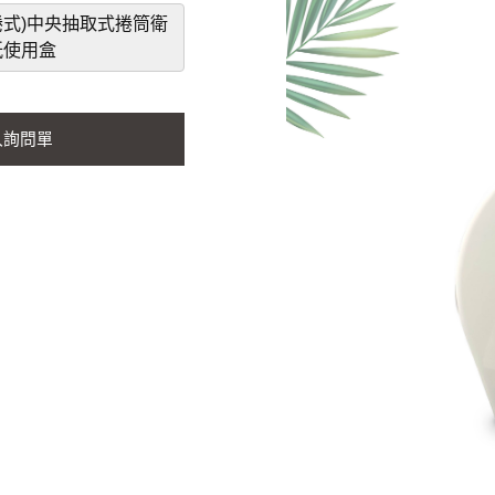
單捲式)中央抽取式捲筒衛
紙使用盒
入詢問單