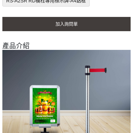
RS-A2SR RD欄柱專用標示牌-A4鋁框
加入詢問單
產品介紹