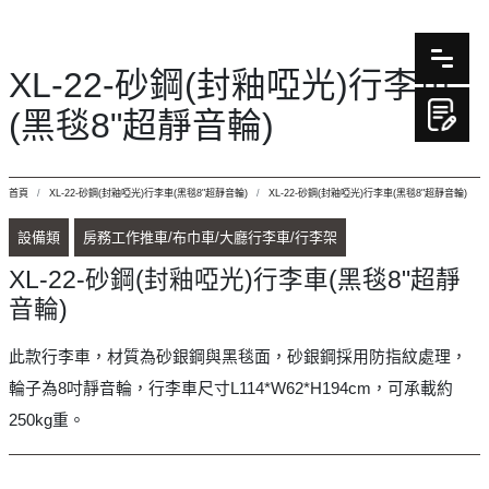
XL-22-砂鋼(封釉啞光)行李車
(黑毯8"超靜音輪)
首頁
XL-22-砂鋼(封釉啞光)行李車(黑毯8"超靜音輪)
XL-22-砂鋼(封釉啞光)行李車(黑毯8"超靜音輪)
設備類
房務工作推車/布巾車/大廳行李車/行李架
XL-22-砂鋼(封釉啞光)行李車(黑毯8"超靜
音輪)
此款行李車，材質為砂銀鋼與黑毯面，砂銀鋼採用防指紋處理，
輪子為8吋靜音輪，行李車尺寸L114*W62*H194cm，可承載約
250kg重。