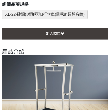
詢價品項規格
XL-22-砂鋼(封釉啞光)行李車(黑毯8"超靜音輪)
加入詢問單
產品介紹