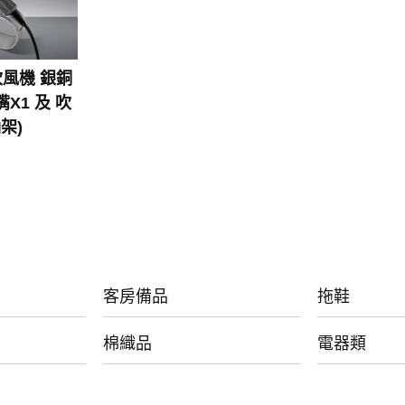
 吹風機 銀銅
X1 及 吹
架)
客房備品
拖鞋
棉織品
電器類