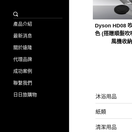
產品介紹
Dyson HD08
色 (搭贈順髮吹嘴
最新消息
風機收納
關於遠隆
代理品牌
成功案例
聯繫我們
日日旅購物
沐浴用品
紙類
清潔用品