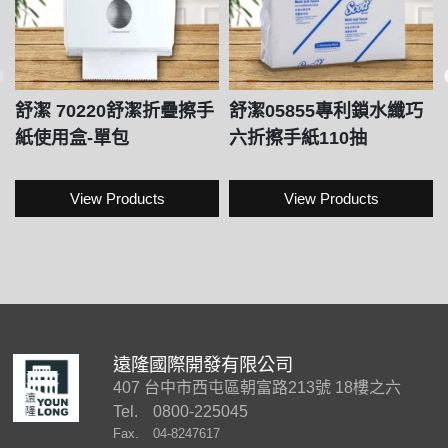
舒潔 70220舒潔折疊擦手
舒潔05855專利鎖水纖巧
紙使用盒-單包
六折擦手紙110抽
View Products
View Products
遠隆國際開發有限公司
407 台中市西屯區朝富路213號 18樓之六
Tel.
0800-225045
Fax.
04-8247617