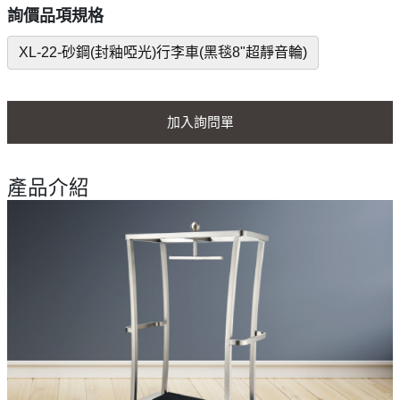
詢價品項規格
XL-22-砂鋼(封釉啞光)行李車(黑毯8"超靜音輪)
加入詢問單
產品介紹