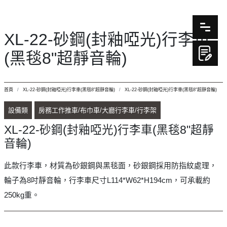
XL-22-砂鋼(封釉啞光)行李車
(黑毯8"超靜音輪)
首頁
XL-22-砂鋼(封釉啞光)行李車(黑毯8"超靜音輪)
XL-22-砂鋼(封釉啞光)行李車(黑毯8"超靜音輪)
設備類
房務工作推車/布巾車/大廳行李車/行李架
XL-22-砂鋼(封釉啞光)行李車(黑毯8"超靜
音輪)
此款行李車，材質為砂銀鋼與黑毯面，砂銀鋼採用防指紋處理，
輪子為8吋靜音輪，行李車尺寸L114*W62*H194cm，可承載約
250kg重。