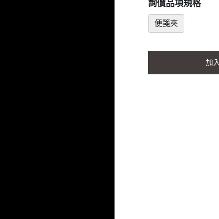
詢價品項規格
便箋夾
加