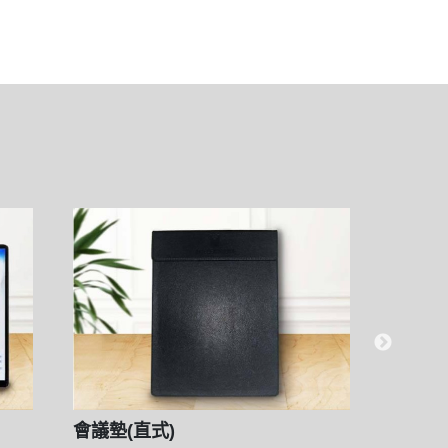
會議墊(直式)
桌墊(大