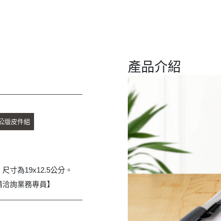
產品介紹
公版皮件組
寸為19x12.5公分。
請洽詢業務專員】