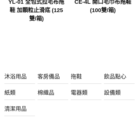
YL-01 全包式拉毛布拖
CE-4L 開口毛巾布拖鞋
鞋 加顆粒止滑底 (125
(100雙/箱)
雙/箱)
沐浴用品
客房備品
拖鞋
飲品點心
紙類
棉織品
電器類
設備類
清潔用品