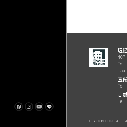
遠
40
Tel.
Fax.
宜
Tel.
高
Tel.
©︎ YOUN LONG ALL 