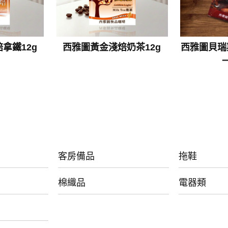
拿鐵12g
西雅圖黃金淺焙奶茶12g
西雅圖貝瑞
一
客房備品
拖鞋
棉織品
電器類