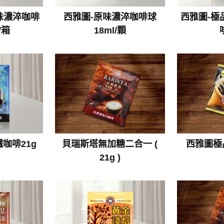
味濃淬咖啡
西雅圖-原味濃淬咖啡球
西雅圖-極
/箱
18ml/顆
咖啡21g
貝瑞斯塔無加糖二合一 (
西雅圖極
21g )