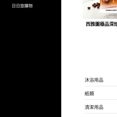
日日旅購物
西雅圖極品深焙
沐浴用品
紙類
清潔用品