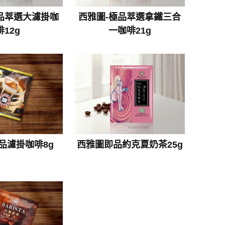
品萃選大濾掛咖
西雅圖-極品萃選拿鐵三合
啡12g
一咖啡21g
品濾掛咖啡8g
西雅圖即品約克夏奶茶25g