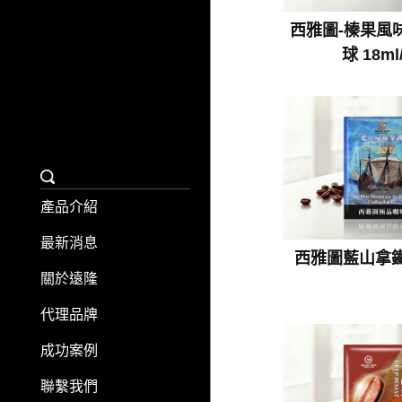
西雅圖-榛果風
球 18ml
產品介紹
最新消息
西雅圖藍山拿鐵
關於遠隆
代理品牌
成功案例
聯繫我們