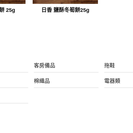
 25g
日香 鹽酥冬筍餅25g
客房備品
拖鞋
棉織品
電器類