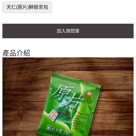
天仁(原片)鮮綠茶包
加入詢問單
產品介紹