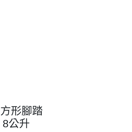
玫瑰金、香檳金，尺寸為
，一箱4個。
 黑金方形腳踏式垃圾桶8公
升
 砂銀鋼方形腳踏式垃圾桶8
公升
玫瑰金方形腳踏式垃圾桶8公
升
香檳金方形腳踏式垃圾桶8公
升