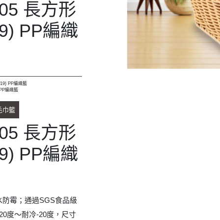
防霉；通過SGS食品級
0度～耐冷-20度，尺寸
高19 cm，共四款顏色：米
咖啡色。
款
款
款
啡款