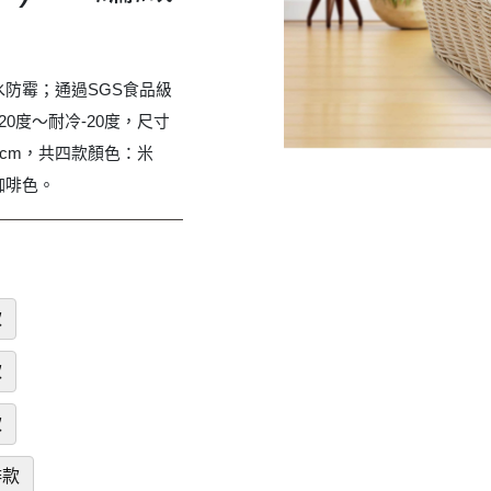
防霉；通過SGS食品級
0度～耐冷-20度，尺寸
高18 cm，共四款顏色：米
咖啡色。
款
款
款
啡款