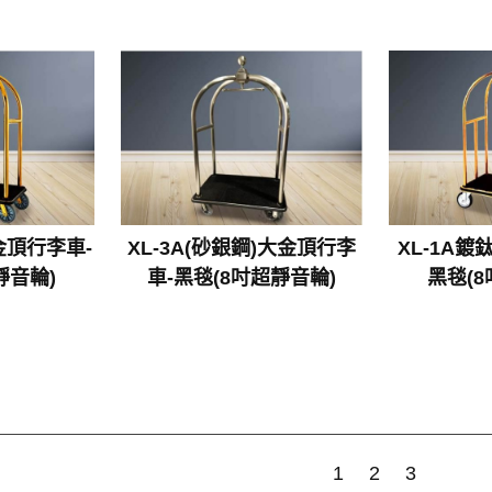
大金頂行李車-
XL-3A(砂銀鋼)大金頂行李
XL-1A
靜音輪)
車-黑毯(8吋超靜音輪)
黑毯(
1
2
3