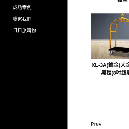
成功案例
聯繫我們
日日旅購物
XL-3A(鏡金)
黑毯(8吋超
Prev