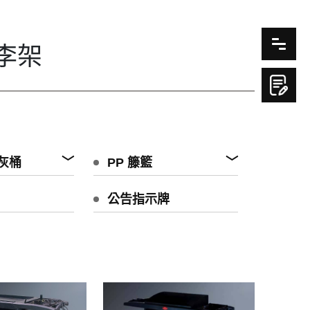
李架
灰桶
PP 籐籃
公告指示牌