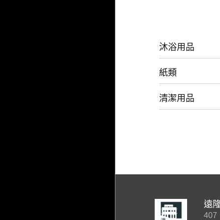
沐浴用品
紙類
清潔用品
遠
40