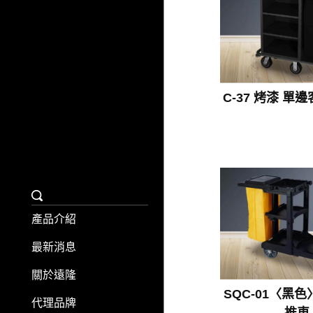
C-37 烤漆 單
產品介紹
最新消息
關於遠隆
SQC-01〈黑
代理品牌
推車