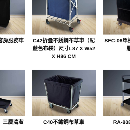
邊客房服務車
C42折疊不銹鋼布草車（配
SFC-0
藍色布袋）尺寸L87 X W52
X H86 CM
色〉三層清潔
C40不鏽鋼布草車
RA-8