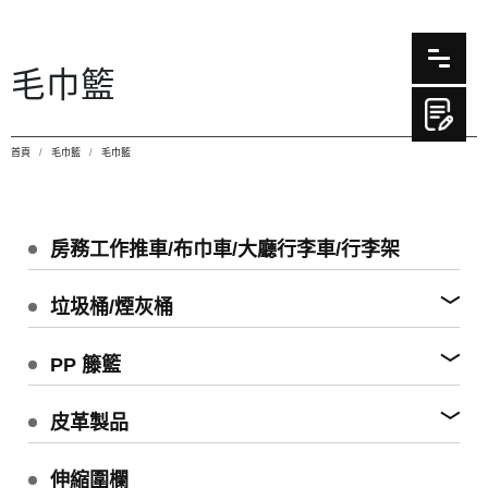
毛巾籃
首頁
毛巾籃
毛巾籃
房務工作推車/布巾車/大廳行李車/行李架
垃圾桶/煙灰桶
PP 籐籃
皮革製品
伸縮圍欄