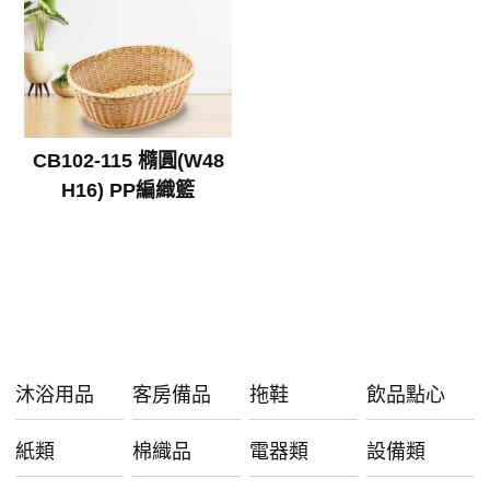
CB102-115 橢圓(W48
H16) PP編織籃
沐浴用品
客房備品
拖鞋
飲品點心
紙類
棉織品
電器類
設備類