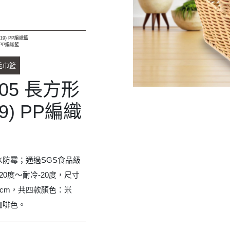
防霉；通過SGS食品級
0度～耐冷-20度，尺寸
高19 cm，共四款顏色：米
咖啡色。
款
款
款
啡款