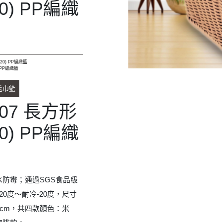
防霉；通過SGS食品級
0度～耐冷-20度，尺寸
 高20cm，共四款顏色：米
咖啡款。
款
款
款
啡款