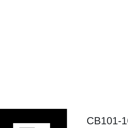
CB101-
(W40 H
籃
首頁
CB101-107 長方形(W40 
CB101-107 長方形(W40 H20
設備類
PP 籐籃
CB101-
(W40 H