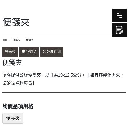
便箋夾
首頁
便箋夾
便箋夾
設備類
皮革製品
公版皮件組
便箋夾
遠隆提供公版便箋夾，尺寸為19x12.5公分。【如有客製化需求，
請洽詢業務專員】
詢價品項規格
便箋夾