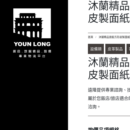
屬於您飯店/旅店適合
洽詢。
詢價品項規格
沐蘭精品旅館方形
加