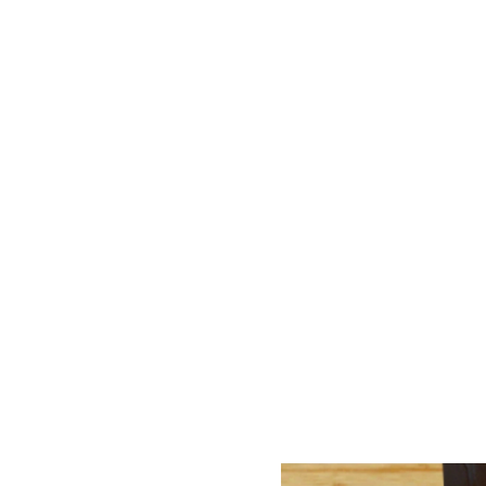
旅館方形
產品介紹
盒
盒
沐蘭精品旅館方形皮製面紙盒
客製皮件組
旅館方形
盒
技術與經驗，為您打造專