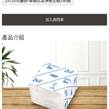
25720可麗舒-單抽式潔淨衛生紙250抽
加入詢問單
產品介紹