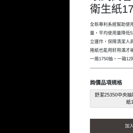
衛生紙17
全新專利系統幫助使
量，平均使用量降低5
立運作，保障清潔人
捲紙也能用好用滿才
一捲1750抽，一箱12
詢價品項規格
舒潔25350中央
紙1
加