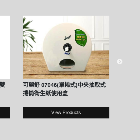
(雙
可麗舒 07046(單捲式)中央抽取式
257
捲筒衛生紙使用盒
250抽
View Products