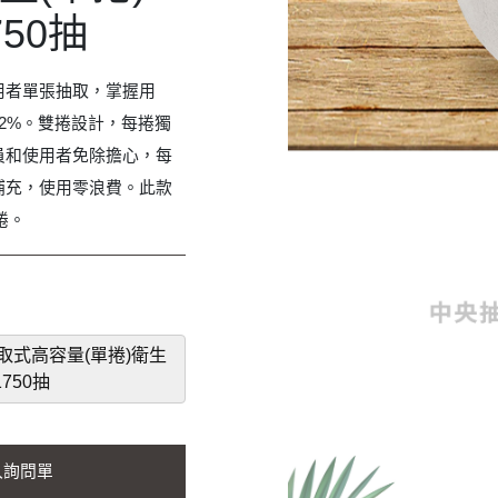
50抽
用者單張抽取，掌握用
2%。雙捲設計，每捲獨
員和使用者免除擔心，每
補充，使用零浪費。此款
捲。
抽取式高容量(單捲)衛生
750抽
入詢問單