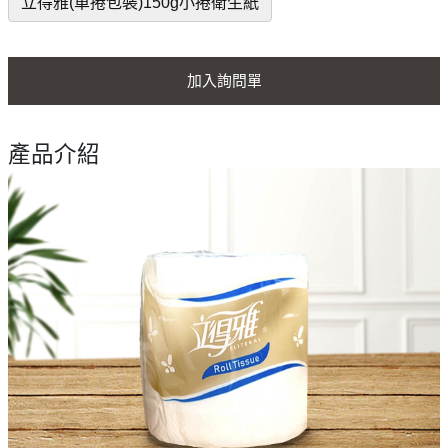
立得雅(單捲包裝)150g小捲衛生紙
加入詢問單
產品介紹